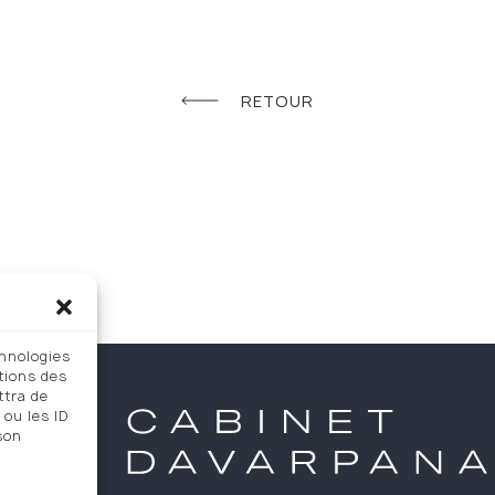
RETOUR
chnologies
tions des
ttra de
 ou les ID
 son