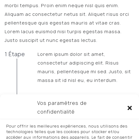
morbi tempus. Proin enim neque nisl quis enim.
Aliquam ac consectetur netus sit. Aliquet risus orci
pellentesque quis egestas mauris at vitae cras.
Lorem lacus euismod nisi turpis egestas massa.
Justo suscipit ut nunc egestas lectus.
1 Étape
Lorem ipsum dolor sit amet,
consectetur adipiscing elit. Risus
mauris, pellentesque mi sed. Justo, sit
massa sit id nisl eu, eu interdum.
2 Étape
Vos paramètres de
Lorem ipsum dolor sit amet,
confidentialité
consectetur adipiscing elit. Risus
mauris, pellentesque mi sed. Justo, sit
Pour offrir les meilleures expériences, nous utilisons des
massa sit id nisl eu, eu interdum.
technologies telles que les cookies pour stocker et/ou
accéder aux informations des appareils. Le fait de consentir