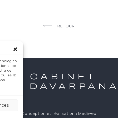
RETOUR
chnologies
tions des
ttra de
 ou les ID
 son
ences
Conception et réalisation :
Mediweb